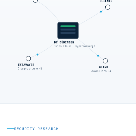
CLIENTS
DC DÜDINGEN
Swiss Cloud · hyperconvergé
ESTAVAYER
GLAND
Champ-de-Lune 46
Avouillons 34
SECURITY RESEARCH