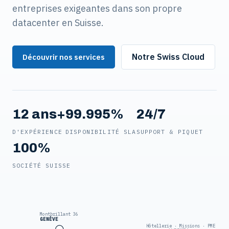
entreprises exigeantes dans son propre
datacenter en Suisse.
Notre Swiss Cloud
Découvrir nos services
12 ans+
99.995%
24/7
D'EXPÉRIENCE
DISPONIBILITÉ SLA
SUPPORT & PIQUET
100%
SOCIÉTÉ SUISSE
Montbrillant 36
GENÈVE
Hôtellerie · Missions · PME